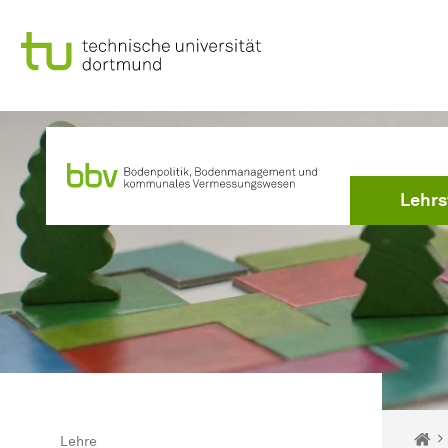
Zum Navigationspfad
Unterseiten von „Lehre“
Zur Navigation
Zum Schnellzugriff
Zum Fuß der Seite mit weiteren Services
Zum Inhalt
Zur Startseite
Zur Startseite
Lehrs
Sie s
Ho
Lehre