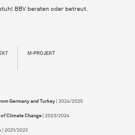
tuhl BBV beraten oder betreut.
EKT
M-PROJEKT
s from Germany and Turkey
| 2024/2025
a of Climate Change
| 2023/2024
e
| 2021/2022